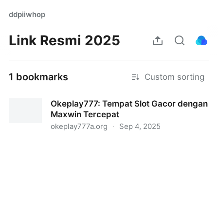
ddpiiwhop
Link Resmi 2025
1 bookmarks
Custom sorting
Okeplay777: Tempat Slot Gacor dengan
Maxwin Tercepat
okeplay777a.org
·
Sep 4, 2025
Okeplay777: Tempat Slot Gacor dengan Maxwin
Tercepat